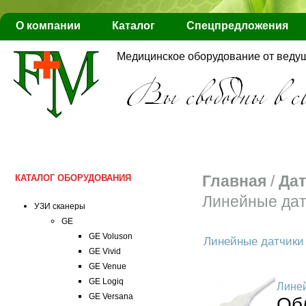
О компании
Каталог
Спецпредложения
Медицинское оборудование от веду
Главная
/
Дат
КАТАЛОГ ОБОРУДОВАНИЯ
Линейные дат
УЗИ сканеры
GE
GE Voluson
Линейные датчики
GE Vivid
GE Venue
GE Logiq
Лине
GE Versana
Об