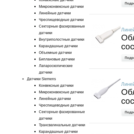
Конвексные датчики
Подр
Микроконвексные датчики
Линейные датчики
Чреспищеводные датчики
Секторные фазированные
Лине
датчики
Об
Внутриполостные датчики
со
Карандашные датчики
Объемные датчики
Подр
Биплановые датчики
Лапароскопические
датчики
Датчики Siemens
Линей
Конвексные датчики
Об
Микроконвексные датчики
со
Линейные датчики
Чреспищеводные датчики
Секторные фазированные
Подр
датчики
Трансвагинальные датчики
Карандашные датчики