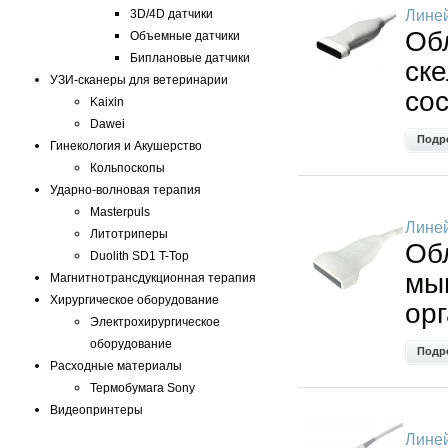
3D/4D датчики
Линей
Об
Объемные датчики
Биплановые датчики
ске
УЗИ-сканеры для ветеринарии
со
Kaixin
Dawei
Подр
Гинекология и Акушерство
Кольпоскопы
Ударно-волновая терапия
Masterpuls
Линей
Литотриперы
Об
Duolith SD1 T-Top
мы
Магнитнотрансдукционная терапия
Хирургическое оборудование
ор
Электрохирургическое
оборудование
Подр
Расходные материалы
Термобумага Sony
Видеопринтеры
Линей