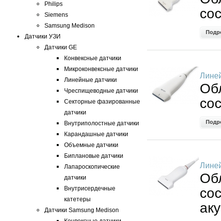
Philips
со
Siemens
Samsung Medison
Подр
Датчики УЗИ
Датчики GE
Конвексные датчики
Микроконвексные датчики
Линей
Линейные датчики
Об
Чреспищеводные датчики
со
Секторные фазированные
датчики
Подр
Внутриполостные датчики
Карандашные датчики
Объемные датчики
Биплановые датчики
Линей
Лапароскопические
Об
датчики
Внутрисердечные
со
катетеры
ак
Датчики Samsung Medison