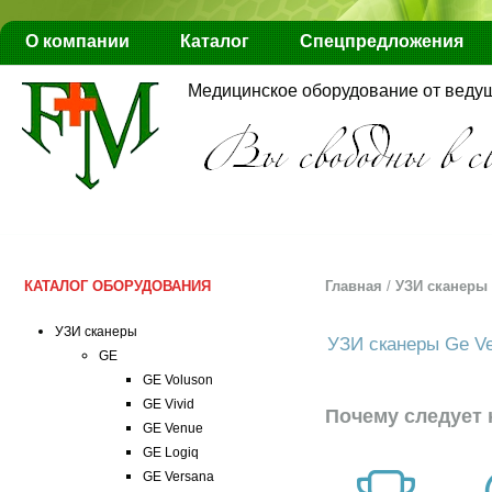
О компании
Каталог
Спецпредложения
Медицинское оборудование от веду
КАТАЛОГ ОБОРУДОВАНИЯ
Главная
/
УЗИ сканеры
УЗИ сканеры
УЗИ сканеры Ge V
GE
GE Voluson
GE Vivid
Почему следует 
GE Venue
GE Logiq
GE Versana