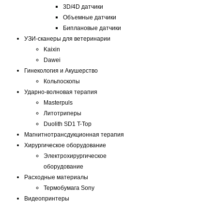
3D/4D датчики
Объемные датчики
Биплановые датчики
УЗИ-сканеры для ветеринарии
Kaixin
Dawei
Гинекология и Акушерство
Кольпоскопы
Ударно-волновая терапия
Masterpuls
Литотриперы
Duolith SD1 T-Top
Магнитнотрансдукционная терапия
Хирургическое оборудование
Электрохирургическое
оборудование
Расходные материалы
Термобумага Sony
Видеопринтеры