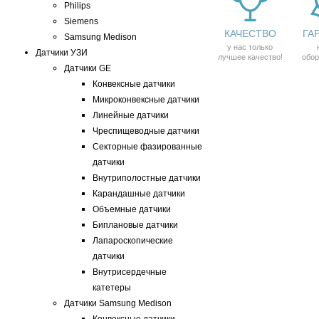
Philips
Siemens
КАЧЕСТВО
ГА
Samsung Medison
у нас только
Датчики УЗИ
лучшее качество!
обор
Датчики GE
Конвексные датчики
Микроконвексные датчики
Линейные датчики
Чреспищеводные датчики
Секторные фазированные
датчики
Внутриполостные датчики
Карандашные датчики
Объемные датчики
Биплановые датчики
Лапароскопические
датчики
Внутрисердечные
катетеры
Датчики Samsung Medison