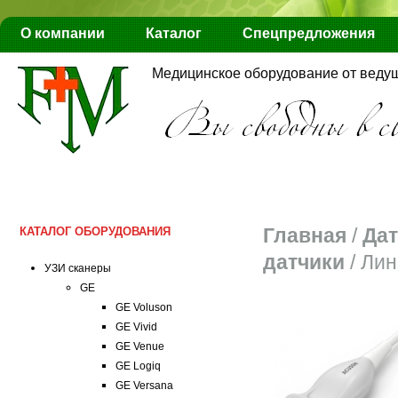
О компании
Каталог
Спецпредложения
Медицинское оборудование от веду
Главная
/
Дат
КАТАЛОГ ОБОРУДОВАНИЯ
датчики
/
Лин
УЗИ сканеры
GE
GE Voluson
GE Vivid
GE Venue
GE Logiq
GE Versana