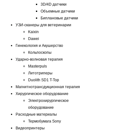
3D/4D датчики
Объемные датчики
Биплановые датчики
УЗИ-сканеры для ветеринарии
Kaixin
Dawei
Гинекология и Акушерство
Кольпоскопы
Ударно-волновая терапия
Masterpuls
Литотриперы
Duolith SD1 T-Top
Магнитнотрансдукционная терапия
Хирургическое оборудование
Электрохирургическое
оборудование
Расходные материалы
Термобумага Sony
Видеопринтеры