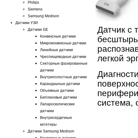
Philips
Siemens
Samsung Medison
Датчики УЗИ
Датчик с 
Датчики GE
Конвексные датчики
бесштырь
Микроконвексные датчики
распознав
Линейные датчики
легкой эр
Чреспищеводные датчики
Секторные фазированные
датчики
Диагности
Внутриполостные датчики
поверхно
Карандашные датчики
Объемные датчики
перифери
Биплановые датчики
система,
Лапароскопические
датчики
Внутрисердечные
катетеры
Датчики Samsung Medison