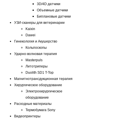
3D/4D датчики
Объемные датчики
Биплановые датчики
УЗИ-сканеры для ветеринарии
Kaixin
Dawei
Гинекология и Акушерство
Кольпоскопы
Ударно-волновая терапия
Masterpuls
Литотриперы
Duolith SD1 T-Top
Магнитнотрансдукционная терапия
Хирургическое оборудование
Электрохирургическое
оборудование
Расходные материалы
Термобумага Sony
Видеопринтеры