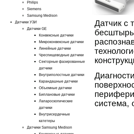
Philips
Siemens
Samsung Medison
Датчик с 
Датчики УЗИ
Датчики GE
бесштырь
Конвексные датчики
распозна
Микроконвексные датчики
Линейные датчики
технологи
Чреспищеводные датчики
конструкц
Секторные фазированные
датчики
Диагности
Внутриполостные датчики
Карандашные датчики
поверхно
Объемные датчики
перифери
Биплановые датчики
система,
Лапароскопические
датчики
Внутрисердечные
катетеры
Датчики Samsung Medison