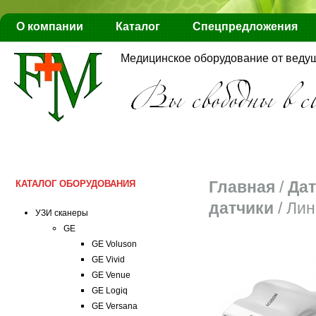
О компании
Каталог
Спецпредложения
Медицинское оборудование от веду
Главная
/
Дат
КАТАЛОГ ОБОРУДОВАНИЯ
датчики
/
Лин
УЗИ сканеры
GE
GE Voluson
GE Vivid
GE Venue
GE Logiq
GE Versana