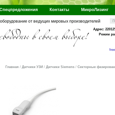
Спецпредложения
Контакты
МикроЛизинг
оборудование от ведущих мировых производителей
Адрес: 22012
Режим раб
fre
Главная
/
Датчики УЗИ
/
Датчики Siemens
/
Секторные фазирова
Матричный датчик 10V4