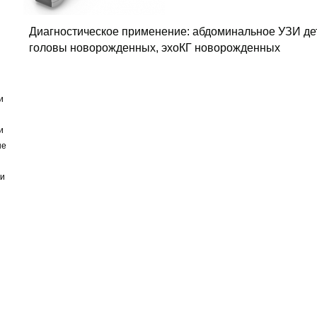
Диагностическое применение: абдоминальное УЗИ дете
головы новорожденных, эхоКГ новорожденных
и
и
ые
ки