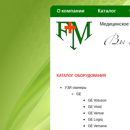
О компании
Каталог
Медицинское 
КАТАЛОГ ОБОРУДОВАНИЯ
УЗИ сканеры
GE
GE Voluson
GE Vivid
GE Venue
GE Logiq
GE Versana