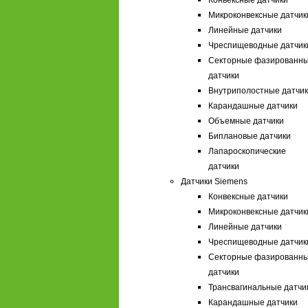
Конвексные датчики
Микроконвексные датчик
Линейные датчики
Чреспищеводные датчик
Секторные фазированн
датчики
Внутриполостные датчи
Карандашные датчики
Объемные датчики
Биплановые датчики
Лапароскопические
датчики
Датчики Siemens
Конвексные датчики
Микроконвексные датчик
Линейные датчики
Чреспищеводные датчик
Секторные фазированн
датчики
Трансвагинальные датчи
Карандашные датчики