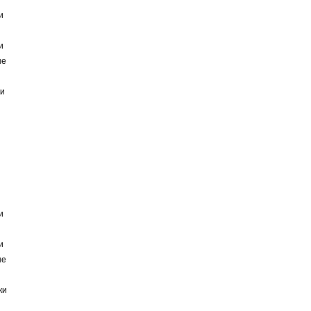
и
и
ые
ки
и
и
ые
ки