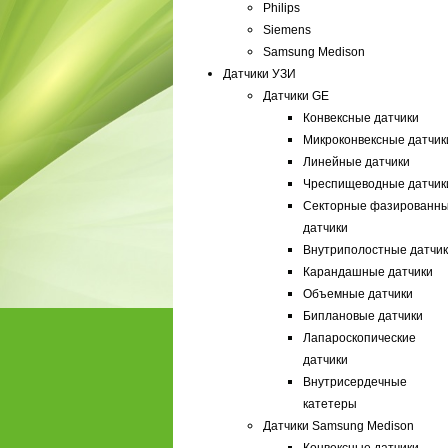
Philips
Siemens
Samsung Medison
Датчики УЗИ
Датчики GE
Конвексные датчики
Микроконвексные датчик
Линейные датчики
Чреспищеводные датчик
Секторные фазированн
датчики
Внутриполостные датчи
Карандашные датчики
Объемные датчики
Биплановые датчики
Лапароскопические
датчики
Внутрисердечные
катетеры
Датчики Samsung Medison