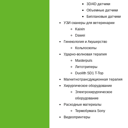
3D/4D датчики
Объемные датчики
Биплановые датчики
УЗИ-сканеры для ветеринарии
Kaixin
Dawei
Гинекология и Акушерство
Кольпоскопы
Ударно-волновая терапия
Masterpuls
Литотриперы
Duolith SD1 T-Top
Магнитнотрансдукционная терапия
Хирургическое оборудование
Электрохирургическое
оборудование
Расходные материалы
Термобумага Sony
Видеопринтеры