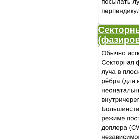
посылать лу
перпендику
Секторн
(фазиро
Обычно испо
Секторная 
луча в плос
рёбра (для 
неонатальны
внутричере
Большинств
режиме пос
доплера (CW
независимо