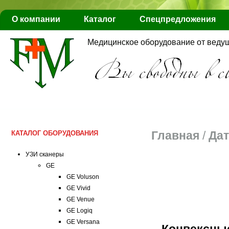
О компании
Каталог
Спецпредложения
Медицинское оборудование от веду
Главная
/
Дат
КАТАЛОГ ОБОРУДОВАНИЯ
Датчики (виды)
УЗИ сканеры
GE
GE Voluson
GE Vivid
GE Venue
GE Logiq
GE Versana