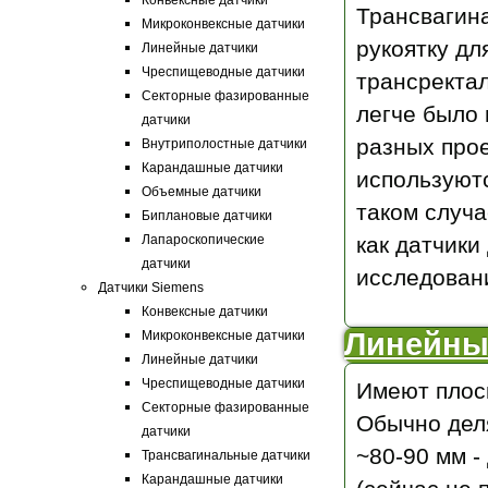
Конвексные датчики
Трансвагин
Микроконвексные датчики
рукоятку дл
Линейные датчики
Чреспищеводные датчики
трансректал
Секторные фазированные
легче было 
датчики
разных прое
Внутриполостные датчики
Карандашные датчики
используют
Объемные датчики
таком случа
Биплановые датчики
Лапароскопические
как датчики
датчики
исследовани
Датчики Siemens
Конвексные датчики
Линейные
Микроконвексные датчики
Линейные датчики
Чреспищеводные датчики
Имеют плос
Секторные фазированные
Обычно деля
датчики
~80-90 мм 
Трансвагинальные датчики
Карандашные датчики