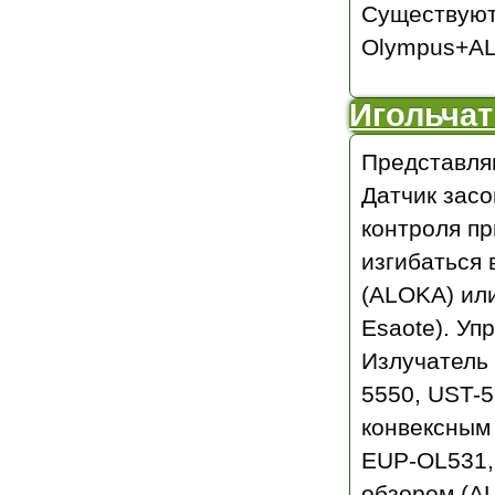
Существуют
Olympus+ALO
Игольчат
Представляю
Датчик засо
контроля пр
изгибаться 
(ALOKA) или 
Esaote). Уп
Излучатель
5550, UST-5
конвексным 
EUP-OL531,
обзором (A