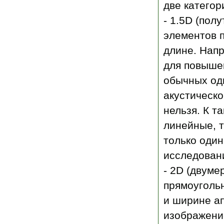
две категор
- 1.5D (пол
элементов 
длине. Напр
для повыше
обычных од
акустическо
нельзя. К т
линейные, т
только один
исследован
- 2D (двуме
прямоуголь
и ширине ап
изображени