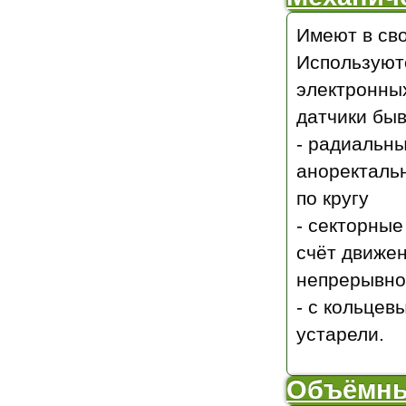
Имеют в св
Используютс
электронны
датчики бы
- радиальны
аноректальн
по кругу
- секторные
счёт движе
непрерывно
- с кольцев
устарели.
Объёмны