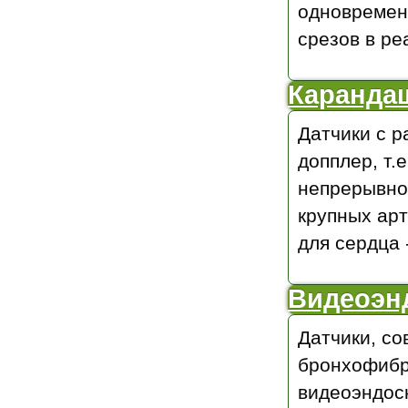
одновременн
срезов в ре
Каранда
Датчики с 
допплер, т.
непрерывно
крупных арт
для сердца 
Видеоэнд
Датчики, с
бронхофибро
видеоэндоск