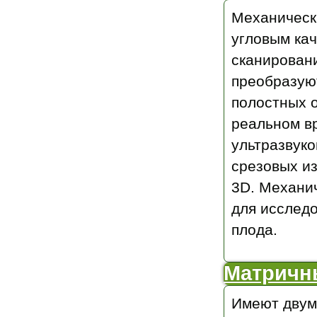
Механическ
угловым ка
сканировани
преобразуют
полостных о
реальном вр
ультразвуко
срезовых и
3D. Механи
для исслед
плода.
Матричны
Имеют двум