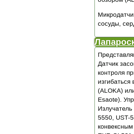
Микродатчик
сосуды, сер
Лапароск
Представляю
Датчик засо
контроля пр
изгибаться 
(ALOKA) или 
Esaote). Уп
Излучатель
5550, UST-5
конвексным 