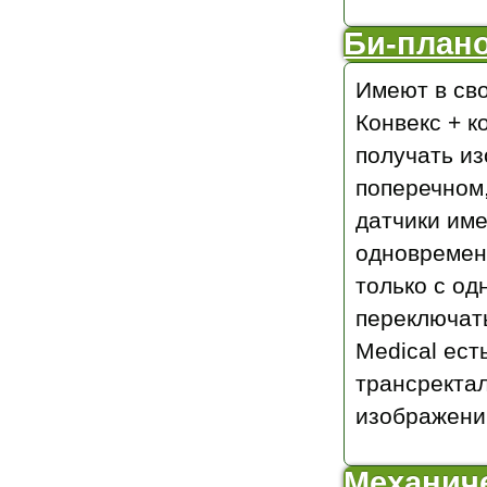
Би-плано
Имеют в св
Конвекс + к
получать из
поперечном,
датчики им
одновременн
только с од
переключать
Medical ест
трансректа
изображений
Механиче