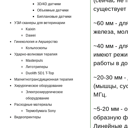
(сейчас не 
3D/4D датчики
существует 
Объемные датчики
Биплановые датчики
~60 мм - дл
УЗИ-сканеры для ветеринарии
Kaixin
железа, мол
Dawei
Гинекология и Акушерство
~40 мм - дл
Кольпоскопы
имеют режи
Ударно-волновая терапия
Masterpuls
работы в до
Литотриперы
Duolith SD1 T-Top
~20-30 мм -
Магнитнотрансдукционная терапия
(мышцы, сус
Хирургическое оборудование
Электрохирургическое
МГц.
оборудование
Расходные материалы
~5-20 мм - 
Термобумага Sony
образную ф
Видеопринтеры
Линейные д