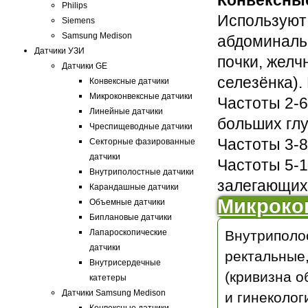
Конвексные
Philips
Используют 
Siemens
Samsung Medison
абдоминаль
Датчики УЗИ
почки, желч
Датчики GE
селезёнка).
Конвексные датчики
Микроконвексные датчики
Частоты 2-6
Линейные датчики
больших глу
Чреспищеводные датчики
Частоты 3-8
Секторные фазированные
датчики
Частоты 5-1
Внутриполостные датчики
залегающих 
Карандашные датчики
Микрокон
Объемные датчики
Биплановые датчики
Лапароскопические
Внутриполос
датчики
ректальные
Внутрисердечные
(кривизна о
катетеры
Датчики Samsung Medison
и гинеколог