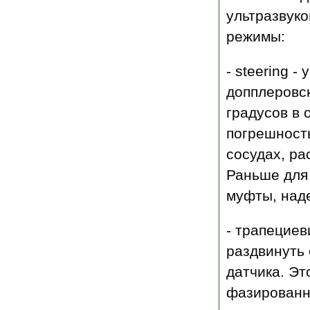
ультразвук
режимы:
- steering 
допплеровск
градусов в 
погрешность
сосудах, ра
Раньше для
муфты, над
- трапециев
раздвинуть 
датчика. Эт
фазированн