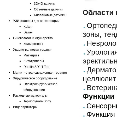
3D/4D датчики
Объемные датчики
Области
Биплановые датчики
УЗИ-сканеры для ветеринарии
Ортопед
Kaixin
зоны, тен
Dawei
Гинекология и Акушерство
Невроло
Кольпоскопы
Ударно-волновая терапия
Урология
Masterpuls
эректиль
Литотриперы
Duolith SD1 T-Top
Дерматол
Магнитнотрансдукционная терапия
целлюлит
Хирургическое оборудование
Электрохирургическое
Ветерин
оборудование
Функции 
Расходные материалы
Термобумага Sony
Сенсорн
Видеопринтеры
Функция