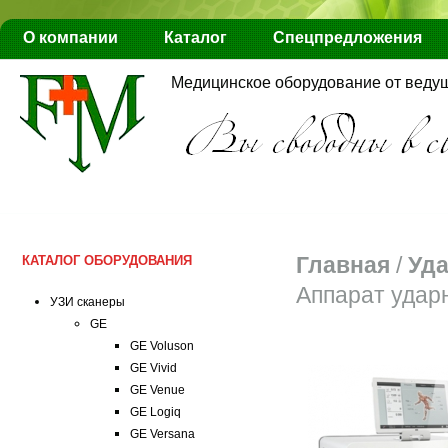
О компании
Каталог
Спецпредложения
Медицинское оборудование от веду
Главная
/
Уда
КАТАЛОГ ОБОРУДОВАНИЯ
Аппарат ударн
УЗИ сканеры
GE
GE Voluson
GE Vivid
GE Venue
GE Logiq
GE Versana