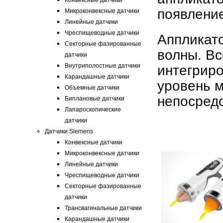
Конвексные датчики
появление
Микроконвексные датчики
Линейные датчики
Чреспищеводные датчики
Аппликат
Секторные фазированные
волны. В
датчики
Внутриполостные датчики
интегриро
Карандашные датчики
уровень 
Объемные датчики
непосредс
Биплановые датчики
Лапароскопические
датчики
Датчики Siemens
Конвексные датчики
Микроконвексные датчики
Линейные датчики
Чреспищеводные датчики
Секторные фазированные
датчики
Трансвагинальные датчики
Карандашные датчики