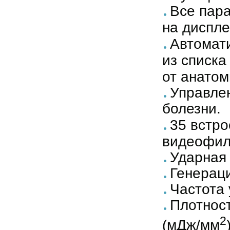
Все пар
на диспле
Автомат
из списка
от анатом
Управле
болезни.
35 встро
видеофил
Ударная
Генераци
Частота 
Плотнос
2
(мДж/мм