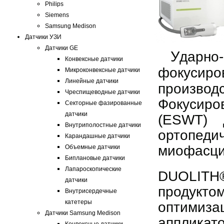
Philips
Siemens
Samsung Medison
Датчики УЗИ
Датчики GE
У
дарно
Конвексные датчики
фокусир
Микроконвексные датчики
Линейные датчики
производс
Чреспищеводные датчики
Фокусир
Секторные фазированные
датчики
(ESWT) 
Внутриполостные датчики
ортопедич
Карандашные датчики
миофасци
Объемные датчики
Биплановые датчики
Лапароскопические
DUOLITH®
датчики
продуктом
Внутрисердечные
катетеры
оптимизац
Датчики Samsung Medison
аппликат